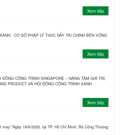
Xem tiếp
XANH: CƠ SỞ PHÁP LÝ THÚC ĐẨY TÀI CHÍNH BỀN VỮNG
Xem tiếp
 ĐỒNG CÔNG TRÌNH SINGAPORE – NÂNG TẦM GIÁ TRỊ
ING PRODUCT VÀ HỘI ĐỒNG CÔNG TRÌNH XANH
Xem tiếp
ệt may” Ngày 19/6/2025, tại TP. Hồ Chí Minh, Bộ Công Thương