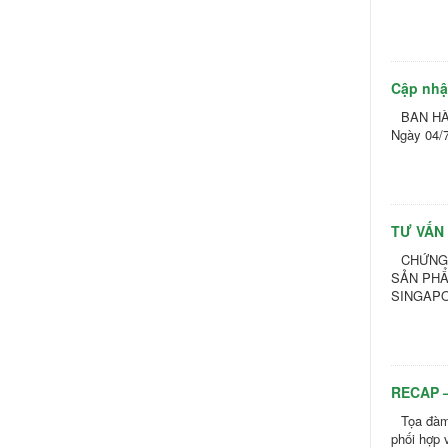
Cập nhậ
BAN HÀ
Ngày 04/7
TƯ VẤN
CHỨNG 
SẢN PHẨ
SINGAPO
RECAP 
Tọa đàm
phối hợp