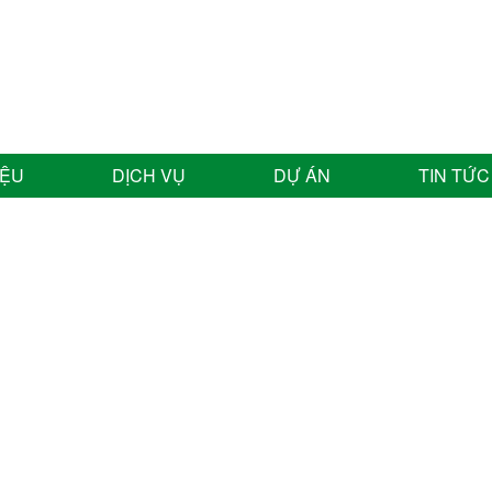
IỆU
DỊCH VỤ
DỰ ÁN
TIN TỨC