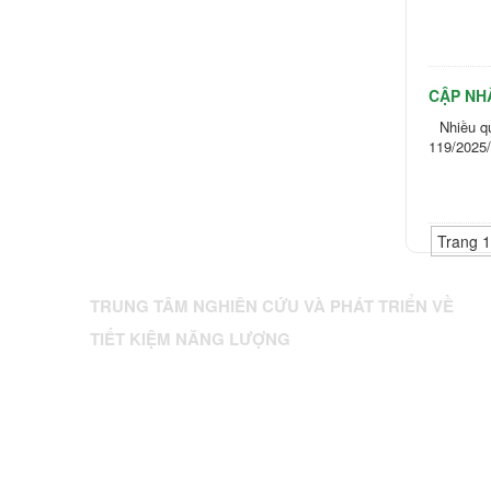
CẬP NH
Nhiều q
119/2025/
Trang 1
TRUNG TÂM NGHIÊN CỨU VÀ PHÁT TRIỂN VỀ
TIẾT KIỆM NĂNG LƯỢNG
Địa chỉ: 224 Điện Biên Phủ, Phường Xuân Hòa, TP. HCM
Tel: 84.28.3.9302393
Fax: 84.28 3.9307350
Email:
enerteam@enerteam.org
Website:
www.enerteam.org