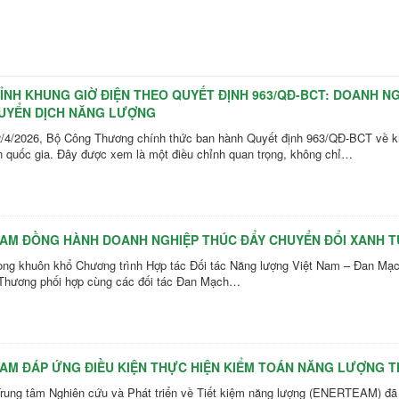
ỈNH KHUNG GIỜ ĐIỆN THEO QUYẾT ĐỊNH 963/QĐ-BCT: DOANH NG
UYỂN DỊCH NĂNG LƯỢNG
/4/2026, Bộ Công Thương chính thức ban hành Quyết định 963/QĐ-BCT về khu
n quốc gia. Đây được xem là một điều chỉnh quan trọng, không chỉ…
AM ĐỒNG HÀNH DOANH NGHIỆP THÚC ĐẨY CHUYỂN ĐỔI XANH T
huôn khổ Chương trình Hợp tác Đối tác Năng lượng Việt Nam – Đan Mạch 
Thương phối hợp cùng các đối tác Đan Mạch…
AM ĐÁP ỨNG ĐIỀU KIỆN THỰC HIỆN KIỂM TOÁN NĂNG LƯỢNG T
âm Nghiên cứu và Phát triển về Tiết kiệm năng lượng (ENERTEAM) đã đ