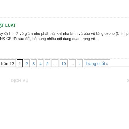
ẬT LUẬT
uy định mới về giảm nhẹ phát thải khí nhà kính và bảo vệ tầng ozone (Chinhph
NĐ-CP đã sửa đổi, bổ sung nhiều nội dung quan trọng về…
 trên 12
1
2
3
4
5
...
10
...
»
Trang cuối »
DỊCH VỤ
Kiểm toán năng lượng
Thông tin- Đào tạo
T
Kiểm toán nước
Dàn xếp tài chính
l
Quản lý năng lượng
Nghiên cứu Khả thi
b
Tư vấn - Thiết kế
b