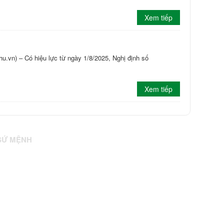
Xem tiếp
u.vn) – Có hiệu lực từ ngày 1/8/2025, Nghị định số
Xem tiếp
SỨ MỆNH
rung tâm Nghiên cứu và Phát triển về Tiết kiệm Năng
ượng (ENERTEAM) là nhà cung cấp giải pháp năng lượng
ền vững có khả năng hỗ trợ các công nghệ năng lượng
ền vững và hiệu quả tài nguyên cũng như các giải pháp