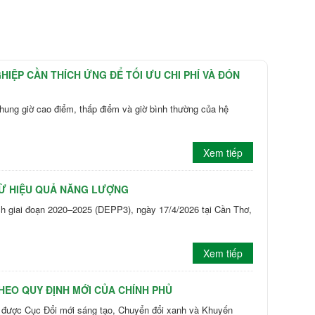
HIỆP CẦN THÍCH ỨNG ĐỂ TỐI ƯU CHI PHÍ VÀ ĐÓN
ng giờ cao điểm, thấp điểm và giờ bình thường của hệ
Xem tiếp
Ừ HIỆU QUẢ NĂNG LƯỢNG
giai đoạn 2020–2025 (DEPP3), ngày 17/4/2026 tại Cần Thơ,
Xem tiếp
HEO QUY ĐỊNH MỚI CỦA CHÍNH PHỦ
ược Cục Đổi mới sáng tạo, Chuyển đổi xanh và Khuyến