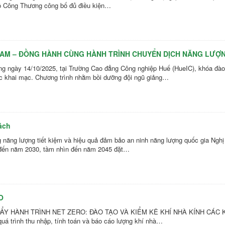
ộ Công Thương công bố đủ điều kiện…
AM – ĐỒNG HÀNH CÙNG HÀNH TRÌNH CHUYỂN DỊCH NĂNG LƯỢ
ày 14/10/2025, tại Trường Cao đẳng Công nghiệp Huế (HueIC), khóa đào tạo
c khai mạc. Chương trình nhằm bồi dưỡng đội ngũ giảng…
ách
 năng lượng tiết kiệm và hiệu quả đảm bảo an ninh năng lượng quốc gia Ng
 đến năm 2030, tầm nhìn đến năm 2045 đặt…
O
ẨY HÀNH TRÌNH NET ZERO: ĐÀO TẠO VÀ KIỂM KÊ KHÍ NHÀ KÍNH CÁC KH
quá trình thu nhập, tính toán và báo cáo lượng khí nhà…