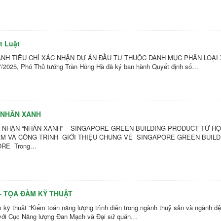
t Luật
NH TIÊU CHÍ XÁC NHẬN DỰ ÁN ĐẦU TƯ THUỘC DANH MỤC PHÂN LOẠI 
/2025, Phó Thủ tướng Trần Hồng Hà đã ký ban hành Quyết định số…
 NHÃN XANH
NHẬN “NHÃN XANH”– SINGAPORE GREEN BUILDING PRODUCT TỪ HỘI
M VÀ CÔNG TRÌNH GIỚI THIỆU CHUNG VỀ SINGAPORE GREEN BUILD
RE Trong…
– TỌA ĐÀM KỸ THUẬT
 kỹ thuật “Kiểm toán năng lượng trình diễn trong ngành thuỷ sản và ngành d
 với Cục Năng lượng Đan Mạch và Đại sứ quán…