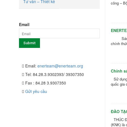
Tư vấn – Thiết kế
công – B
ĐĂNG KÝ NHẬN BẢN TIN
Email
ENERTE
Sáng ng
chính thứ
LIÊN HỆ
Email:
enerteam@enerteam.org
Chính s
Tel: 84.28.3.9302393/ 39307350
Sử dụng
Fax : 84.28 3.9307350
quốc gia
Gửi yêu cầu
ĐÀO TẠ
THÚC Đ
(KNK) là 